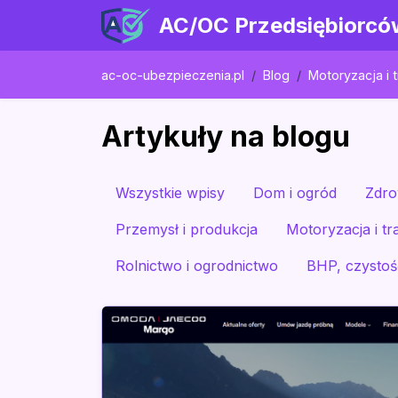
AC/OC Przedsiębiorcó
ac-oc-ubezpieczenia.pl
Blog
Motoryzacja i 
Artykuły na blogu
Wszystkie wpisy
Dom i ogród
Zdro
Przemysł i produkcja
Motoryzacja i tr
Rolnictwo i ogrodnictwo
BHP, czystość