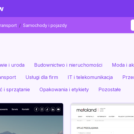
w
transport
Samochody i pojazdy
wie i uroda
Budownictwo i nieruchomości
Moda i ak
ansport
Usługi dla firm
IT i telekomunikacja
Prze
 i sprzątanie
Opakowania i etykiety
Pozostałe