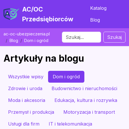
Katalog
AC/OC
Przedsiębiorców
Blog
ac-oc-ubezpieczenia.pl
Szukaj
Blog
Dom i ogród
Artykuły na blogu
Wszystkie wpisy
Dom i ogród
Zdrowie i uroda
Budownictwo i nieruchomości
Moda i akcesoria
Edukacja, kultura i rozrywka
Przemysł i produkcja
Motoryzacja i transport
Usługi dla firm
IT i telekomunikacja