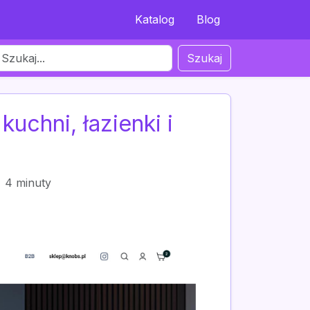
Katalog
Blog
Szukaj
uchni, łazienki i
4 minuty