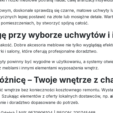
oftowym, doskonale sprawdzą się czarne, matowe uchwyty 
ycznych lepiej postawić na złote lub mosiężne detale. Wa
 pomieszczeniach, by stworzyć spójną całość.
ę przy wyborze uchwytów i i
akość. Dobre akcesoria meblowe nie tylko wyglądają efekto
i i salony, które oferują profesjonalne doradztwo.
ty powinny być wygodne w użytkowaniu, a systemy otwiera
z meblami i innymi elementami wyposażenia wnętrz.
 różnicę – Twoje wnętrze z c
ić wnętrze bez konieczności kosztownego remontu. Wystar
. Szukając elementów z oferty lokalnych dostawców, np.
a
anie i doradztwo dopasowane do potrzeb.
32 Gdańsk | NIP: 9570906104 | REGON: 220745468