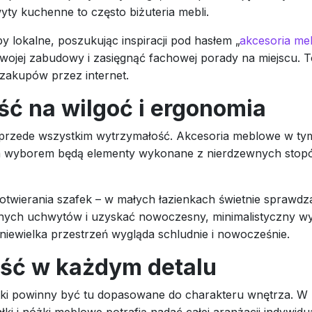
ty kuchenne to często biżuteria mebli.
y lokalne, poszukując inspiracji pod hasłem „
akcesoria me
ojej zabudowy i zasięgnąć fachowej porady na miejscu. T
zakupów przez internet.
ść na wilgoć i ergonomia
 ale przede wszystkim wytrzymałość. Akcesoria meblowe w 
nym wyborem będą elementy wykonane z nierdzewnych stopó
twierania szafek – w małych łazienkach świetnie sprawdz
ych uchwytów i uzyskać nowoczesny, minimalistyczny wyglą
niewielka przestrzeń wygląda schludnie i nowocześnie.
ność w każdym detalu
ki powinny być tu dopasowane do charakteru wnętrza. W m
ałki i nóżki meblowe potrafią nadać całej aranżacji indywid