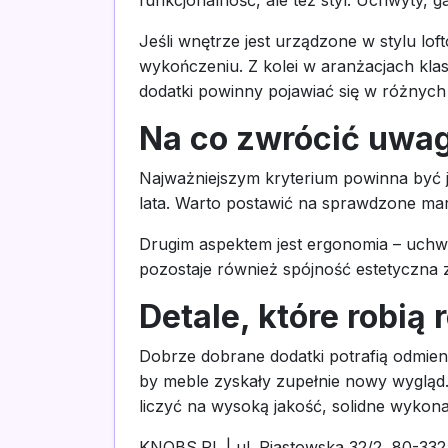
Jeśli wnętrze jest urządzone w stylu l
wykończeniu. Z kolei w aranżacjach klas
dodatki powinny pojawiać się w różnych
Na co zwrócić uwag
Najważniejszym kryterium powinna być j
lata. Warto postawić na sprawdzone mark
Drugim aspektem jest ergonomia – uchwy
pozostaje również spójność estetyczna 
Detale, które robią
Dobrze dobrane dodatki potrafią odmien
by meble zyskały zupełnie nowy wygląd
liczyć na wysoką jakość, solidne wykon
KNOBS.PL | ul. Piastowska 32/2, 80-3