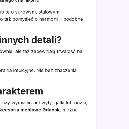
lub te o surowym, stalowym
rto też pomyśleć o harmonii – podobne
nnych detali?
wnie, ale też zapewniają trwałość na
nia intuicyjne. Nie bez znaczenia
harakterem
czy wymienić uchwyty, gałki lub nóżki,
kcesoria meblowe Gdańsk
, można