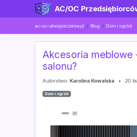
AC/OC Przedsiębiorcó
ac-oc-ubezpieczenia.pl
Blog
Dom i ogród
Akcesoria meblowe - 
salonu?
Autorstwo:
Karolina Kowalska
•
20 l
Dom i ogród