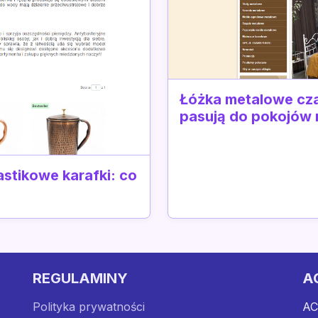
Łóżka metalowe cza
pasują do pokojów
stikowe karafki: co
REGULAMINY
A
Polityka prywatności
AC