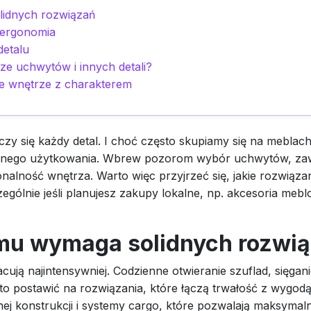
lidnych rozwiązań
 ergonomia
detalu
e uchwytów i innych detali?
oje wnętrze z charakterem
zy się każdy detal. I choć często skupiamy się na meblach 
ziennego użytkowania. Wbrew pozorom wybór uchwytów, z
jonalność wnętrza. Warto więc przyjrzeć się, jakie rozwiązan
ólnie jeśli planujesz zakupy lokalne, np. akcesoria meblow
omu wymaga solidnych rozwi
cują najintensywniej. Codzienne otwieranie szuflad, sięgan
o postawić na rozwiązania, które łączą trwałość z wygodą.
 konstrukcji i systemy cargo, które pozwalają maksymaln