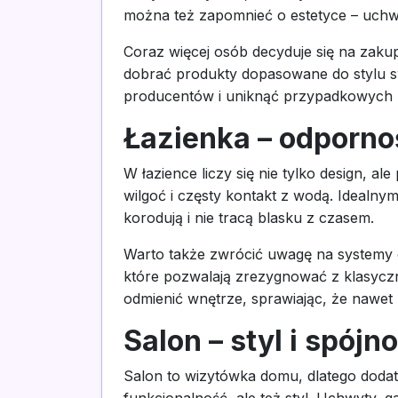
można też zapomnieć o estetyce – uchwy
Coraz więcej osób decyduje się na zakup
dobrać produkty dopasowane do stylu sw
producentów i uniknąć przypadkowych 
Łazienka – odporno
W łazience liczy się nie tylko design,
wilgoć i częsty kontakt z wodą. Ideal
korodują i nie tracą blasku z czasem.
Warto także zwrócić uwagę na systemy o
które pozwalają zrezygnować z klasyczn
odmienić wnętrze, sprawiając, że nawet 
Salon – styl i spój
Salon to wizytówka domu, dlatego dodat
funkcjonalność, ale też styl. Uchwyty, g