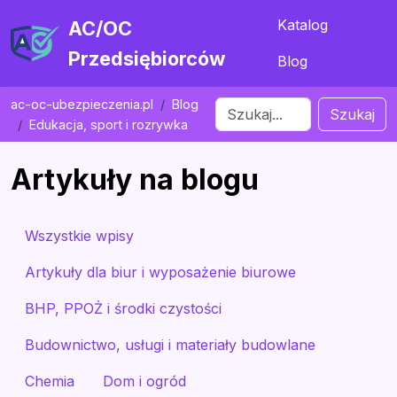
Katalog
AC/OC
Przedsiębiorców
Blog
ac-oc-ubezpieczenia.pl
Blog
Szukaj
Edukacja, sport i rozrywka
Artykuły na blogu
Wszystkie wpisy
Artykuły dla biur i wyposażenie biurowe
BHP, PPOŻ i środki czystości
Budownictwo, usługi i materiały budowlane
Chemia
Dom i ogród