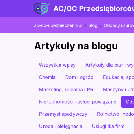
AC/OC Przedsiębiorcó
ac-oc-ubezpieczenia.pl
Blog
Odpady i suro
Artykuły na blogu
Wszystkie wpisy
Artykuły dla biur i 
Chemia
Dom i ogród
Edukacja, spo
Marketing, reklama i PR
Maszyny i utr
Nieruchomości i usługi powiązane
Odp
Przemysł spożywczy
Rolnictwo, hodo
Uroda i pielęgnacja
Usługi dla firm