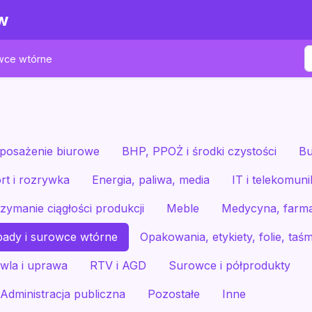
w
wce wtórne
wyposażenie biurowe
BHP, PPOŻ i środki czystości
Bu
rt i rozrywka
Energia, paliwa, media
IT i telekomuni
zymanie ciągłości produkcji
Meble
Medycyna, farma
ady i surowce wtórne
Opakowania, etykiety, folie, taś
wla i uprawa
RTV i AGD
Surowce i półprodukty
Administracja publiczna
Pozostałe
Inne