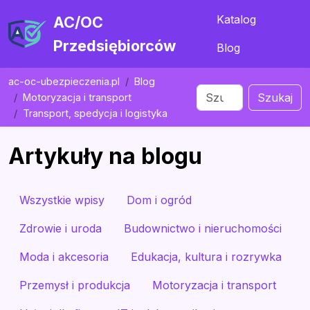
Katalog
AC/OC
Przedsiębiorców
Blog
ac-oc-ubezpieczenia.pl
Blog
Szukaj
Motoryzacja i transport
Transport, spedycja i logistyka
Artykuły na blogu
Wszystkie wpisy
Dom i ogród
Zdrowie i uroda
Budownictwo i nieruchomości
Moda i akcesoria
Edukacja, kultura i rozrywka
Przemysł i produkcja
Motoryzacja i transport