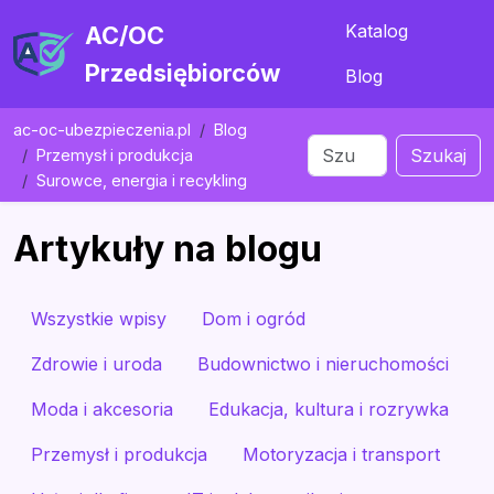
Katalog
AC/OC
Przedsiębiorców
Blog
ac-oc-ubezpieczenia.pl
Blog
Szukaj
Przemysł i produkcja
Surowce, energia i recykling
Artykuły na blogu
Wszystkie wpisy
Dom i ogród
Zdrowie i uroda
Budownictwo i nieruchomości
Moda i akcesoria
Edukacja, kultura i rozrywka
Przemysł i produkcja
Motoryzacja i transport