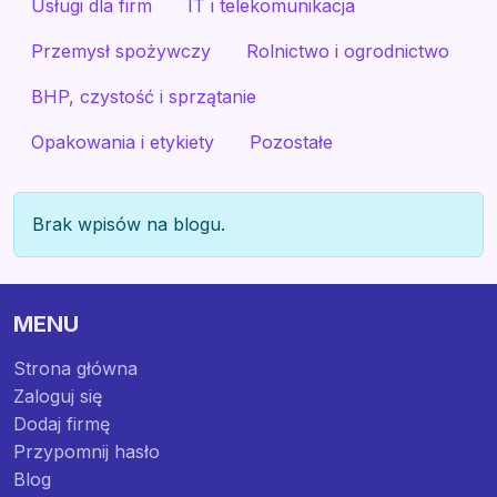
Usługi dla firm
IT i telekomunikacja
Przemysł spożywczy
Rolnictwo i ogrodnictwo
BHP, czystość i sprzątanie
Opakowania i etykiety
Pozostałe
Brak wpisów na blogu.
MENU
Strona główna
Zaloguj się
Dodaj firmę
Przypomnij hasło
Blog