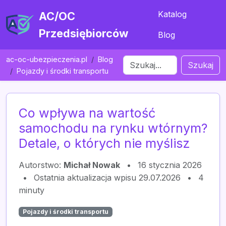
Katalog
AC/OC
Przedsiębiorców
Blog
ac-oc-ubezpieczenia.pl
Blog
Szukaj
Pojazdy i środki transportu
Co wpływa na wartość
samochodu na rynku wtórnym?
Detale, o których nie myślisz
Autorstwo:
Michał Nowak
•
16 stycznia 2026
•
Ostatnia aktualizacja wpisu 29.07.2026
•
4
minuty
Pojazdy i środki transportu