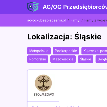
AC/OC Przedsiębiorcó
ac-oc-ubezpieczenia.pl
Firmy
Firmy z woj
Lokalizacja: Śląskie
Małopolskie
Podkarpackie
Kujawsko-pom
Pomorskie
Mazowieckie
Śląskie
Święt