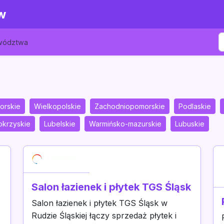
w
ewództwa
orskie
Wielkopolskie
Zachodniopomorskie
Podlaskie
okrzyskie
Lubelskie
Warmińsko-mazurskie
Lubuskie
Salon łazienek i płytek TGS Śląsk
Salon łazienek i płytek TGS Śląsk w
Rudzie Śląskiej łączy sprzedaż płytek i