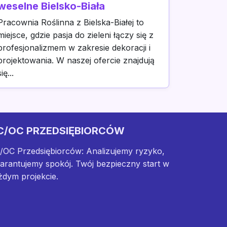
weselne Bielsko-Biała
Pracownia Roślinna z Bielska-Białej to
miejsce, gdzie pasja do zieleni łączy się z
profesjonalizmem w zakresie dekoracji i
projektowania. W naszej ofercie znajdują
się...
C/OC PRZEDSIĘBIORCÓW
/OC Przedsiębiorców: Analizujemy ryzyko,
arantujemy spokój. Twój bezpieczny start w
żdym projekcie.