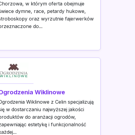
Chorzowa, w którym oferta obejmuje
świece dymne, race, petardy hukowe,
stroboskopy oraz wyrzutnie fajerwerków
przeznaczone do...
Ogrodzenia Wiklinowe
Ogrodzenia Wiklinowe z Celin specjalizują
się w dostarczaniu najwyższej jakości
produktów do aranżacji ogrodów,
zapewniając estetykę i funkcjonalność
każdej...