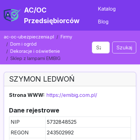
Katalog
AC/OC
Przedsiębiorców
Blog
ac-oc-ubezpieczenia.pl
Firmy
Dom i ogród
Szukaj
Dekoracje i oświetlenie
Sklep z lampami EMIBIG
SZYMON LEDWOŃ
Strona WWW:
https://emibig.com.pl/
Dane rejestrowe
NIP
5732848525
REGON
243502992