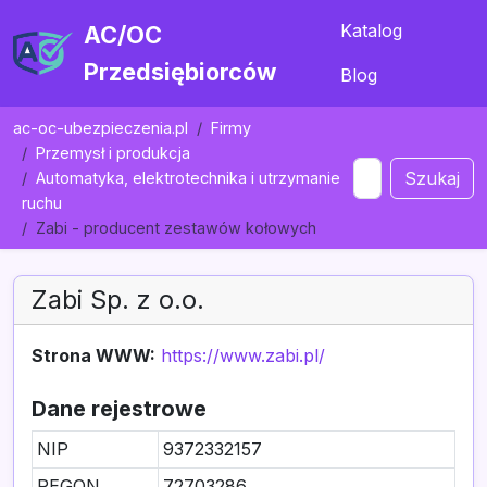
Katalog
AC/OC
Przedsiębiorców
Blog
ac-oc-ubezpieczenia.pl
Firmy
Przemysł i produkcja
Szukaj
Automatyka, elektrotechnika i utrzymanie
ruchu
Zabi - producent zestawów kołowych
Zabi Sp. z o.o.
Strona WWW:
https://www.zabi.pl/
Dane rejestrowe
NIP
9372332157
REGON
72703286