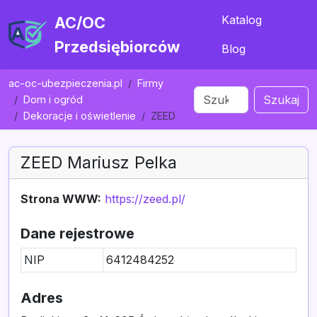
Katalog
AC/OC
Przedsiębiorców
Blog
ac-oc-ubezpieczenia.pl
Firmy
Szukaj
Dom i ogród
Dekoracje i oświetlenie
ZEED
ZEED Mariusz Pelka
Strona WWW:
https://zeed.pl/
Dane rejestrowe
NIP
6412484252
Adres