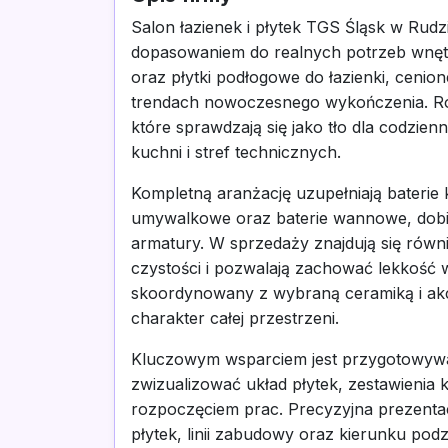
Salon łazienek i płytek TGS Śląsk w Rudzi
dopasowaniem do realnych potrzeb wnętrz.
oraz płytki podłogowe do łazienki, cenio
trendach nowoczesnego wykończenia. Rów
które sprawdzają się jako tło dla codzie
kuchni i stref technicznych.
Kompletną aranżację uzupełniają baterie 
umywalkowe oraz baterie wannowe, dobier
armatury. W sprzedaży znajdują się równi
czystości i pozwalają zachować lekkość 
skoordynowany z wybraną ceramiką i ak
charakter całej przestrzeni.
Kluczowym wsparciem jest przygotowywan
zwizualizować układ płytek, zestawienia 
rozpoczęciem prac. Precyzyjna prezentac
płytek, linii zabudowy oraz kierunku podz