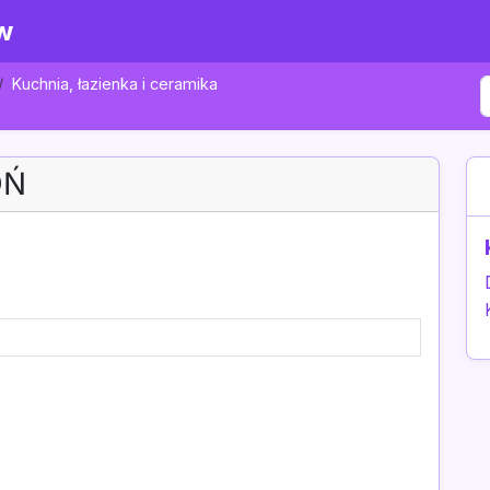
w
Kuchnia, łazienka i ceramika
OŃ