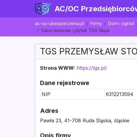
AC/OC Przedsiębiorcó
ac-oc-ubezpieczenia.pl
Firmy
Dom i ogród
Salon łazienek i płytek TGS Śląsk
TGS PRZEMYSŁAW ST
Strona WWW:
https://tgs.pl/
Dane rejestrowe
NIP
6312213594
Adres
Pawła 23, 41-708 Ruda Śląska, śląskie
Opis firmy