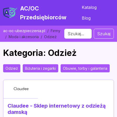
Katalog
AC/OC
Przedsiębiorców
Blog
ac-oc-ubezpieczenia.pl
Firmy
Szukaj
Moda i akcesoria
Odzież
Kategoria: Odzież
Odzież
Biżuteria i zegarki
Obuwie, torby i galanteria
Claudee - Sklep internetowy z odzieżą
damską