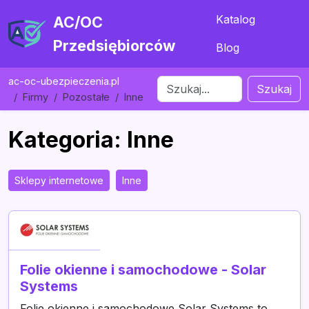
Katalog
AC/OC
Przedsiębiorców
Blog
ac-oc-ubezpieczenia.pl
Szukaj
Firmy
Pozostałe
Inne
Kategoria: Inne
Sklepy internetowe
Inne
Folie okienne i samochodowe - Solar
Systems
Folie okienne i samochodowe Solar Systems to