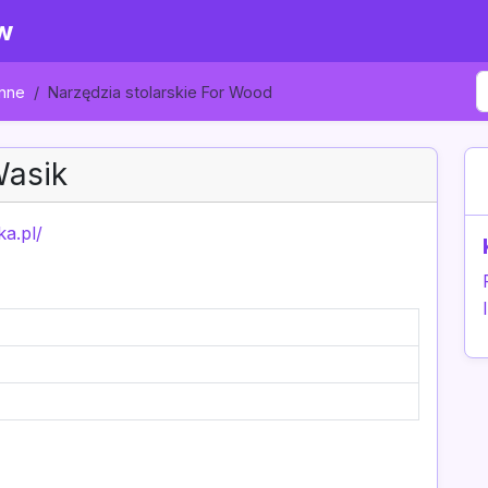
w
Inne
Narzędzia stolarskie For Wood
asik
ka.pl/