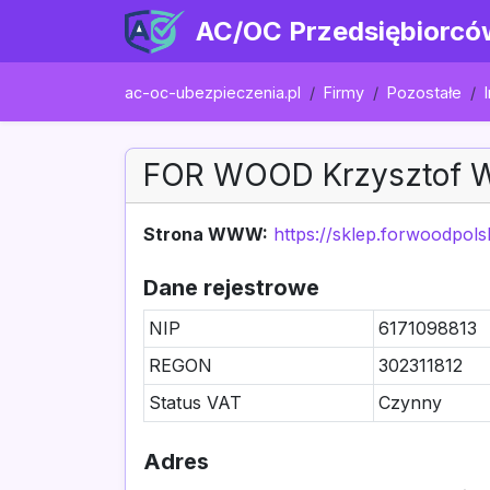
AC/OC Przedsiębiorcó
ac-oc-ubezpieczenia.pl
Firmy
Pozostałe
FOR WOOD Krzysztof W
Strona WWW:
https://sklep.forwoodpols
Dane rejestrowe
NIP
6171098813
REGON
302311812
Status VAT
Czynny
Adres