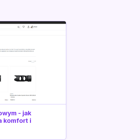
owym - jak
 komfort i