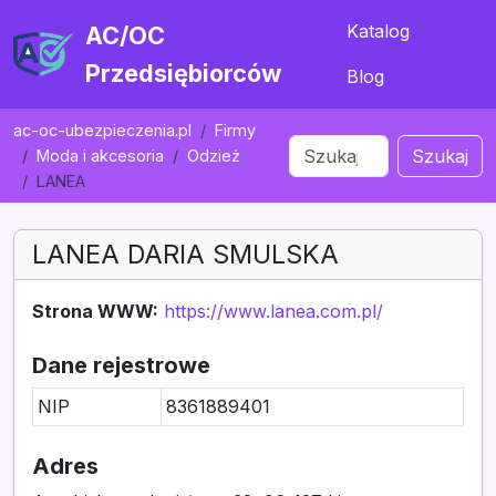
Katalog
AC/OC
Przedsiębiorców
Blog
ac-oc-ubezpieczenia.pl
Firmy
Szukaj
Moda i akcesoria
Odzież
LANEA
LANEA DARIA SMULSKA
Strona WWW:
https://www.lanea.com.pl/
Dane rejestrowe
NIP
8361889401
Adres