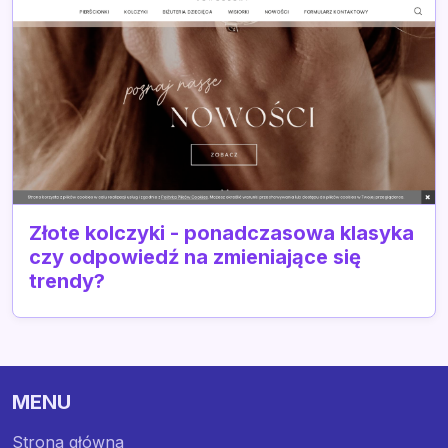
Złote kolczyki - ponadczasowa klasyka
czy odpowiedź na zmieniające się
trendy?
MENU
Strona główna