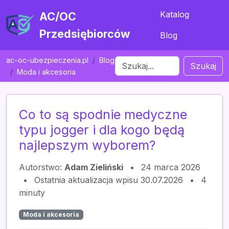
Katalog
AC/OC
Przedsiębiorców
Blog
ac-oc-ubezpieczenia.pl
Blog
Szukaj
Moda i akcesoria
Co to są spodnie medyczne
typu jogger i dla kogo będą
najlepszym wyborem?
Autorstwo:
Adam Zieliński
•
24 marca 2026
•
Ostatnia aktualizacja wpisu 30.07.2026
•
4
minuty
Moda i akcesoria