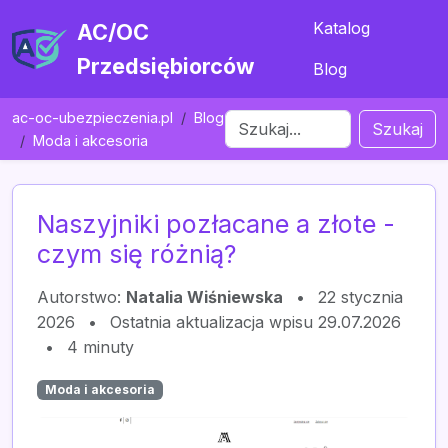
Katalog
AC/OC
Przedsiębiorców
Blog
ac-oc-ubezpieczenia.pl
Blog
Szukaj
Moda i akcesoria
Naszyjniki pozłacane a złote -
czym się różnią?
Autorstwo:
Natalia Wiśniewska
•
22 stycznia
2026
•
Ostatnia aktualizacja wpisu 29.07.2026
•
4 minuty
Moda i akcesoria