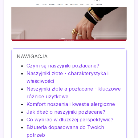
NAWIGACJA
Czym są naszyjniki pozłacane?
Naszyjniki złote - charakterystyka i
właściwości
Naszyjniki złote a pozłacane - kluczowe
różnice użytkowe
Komfort noszenia i kwestie alergiczne
Jak dbać o naszyjniki pozłacane?
Co wybrać w dłuższej perspektywie?
Biżuteria dopasowana do Twoich
potrzeb