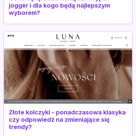
jogger i dla kogo będą najlepszym
wyborem?
Złote kolczyki - ponadczasowa klasyka
czy odpowiedź na zmieniające się
trendy?