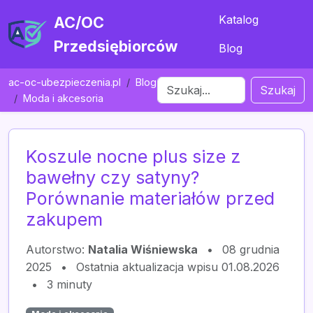
Katalog
AC/OC
Przedsiębiorców
Blog
ac-oc-ubezpieczenia.pl
Blog
Szukaj
Moda i akcesoria
Koszule nocne plus size z
bawełny czy satyny?
Porównanie materiałów przed
zakupem
Autorstwo:
Natalia Wiśniewska
•
08 grudnia
2025
•
Ostatnia aktualizacja wpisu 01.08.2026
•
3 minuty