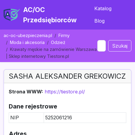
Katalog
AC/OC
Przedsiębiorców
Blog
ac-oc-ubezpieczenia.pl
Firmy
Moda i akcesoria
Odzież
Szukaj
Krawaty męskie na zamówienie Warszawa
| Sklep internetowy Tiestore.pl
SASHA ALEKSANDER GREKOWICZ
Strona WWW:
https://tiestore.pl/
Dane rejestrowe
NIP
5252061216
Adres