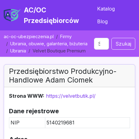
Katalog
AC/OC
Przedsiębiorców
Blog
ac-oc-ubezpieczenia.pl
Firmy
Szukaj
Ubrania, obuwie, galanteria, biżuteria
Ubrania
Velvet Boutique Premium
Przedsiębiorstwo Produkcyjno-
Handlowe Adam Ciomek
Strona WWW:
https://velvetbutik.pl/
Dane rejestrowe
NIP
5140219681