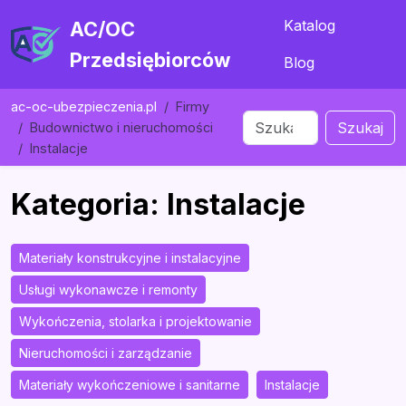
Katalog
AC/OC
Przedsiębiorców
Blog
ac-oc-ubezpieczenia.pl
Firmy
Szukaj
Budownictwo i nieruchomości
Instalacje
Kategoria: Instalacje
Materiały konstrukcyjne i instalacyjne
Usługi wykonawcze i remonty
Wykończenia, stolarka i projektowanie
Nieruchomości i zarządzanie
Materiały wykończeniowe i sanitarne
Instalacje