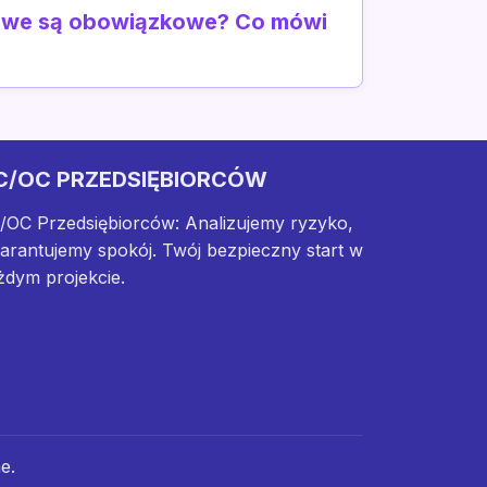
kowe są obowiązkowe? Co mówi
C/OC PRZEDSIĘBIORCÓW
/OC Przedsiębiorców: Analizujemy ryzyko,
arantujemy spokój. Twój bezpieczny start w
żdym projekcie.
e.