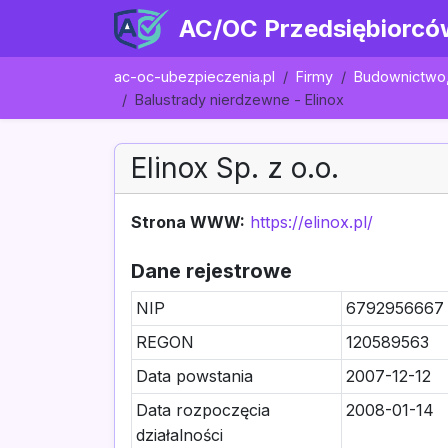
AC/OC Przedsiębiorcó
ac-oc-ubezpieczenia.pl
Firmy
Budownictwo, 
Balustrady nierdzewne - Elinox
Elinox Sp. z o.o.
Strona WWW:
https://elinox.pl/
Dane rejestrowe
NIP
6792956667
REGON
120589563
Data powstania
2007-12-12
Data rozpoczęcia
2008-01-14
działalności