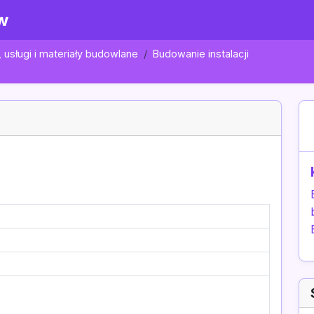
w
usługi i materiały budowlane
Budowanie instalacji