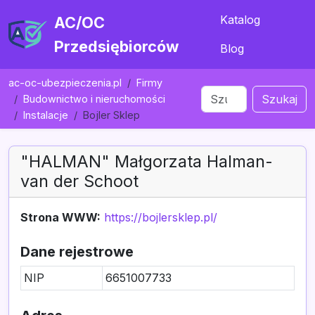
Katalog
AC/OC
Przedsiębiorców
Blog
ac-oc-ubezpieczenia.pl
Firmy
Szukaj
Budownictwo i nieruchomości
Instalacje
Bojler Sklep
"HALMAN" Małgorzata Halman-
van der Schoot
Strona WWW:
https://bojlersklep.pl/
Dane rejestrowe
NIP
6651007733