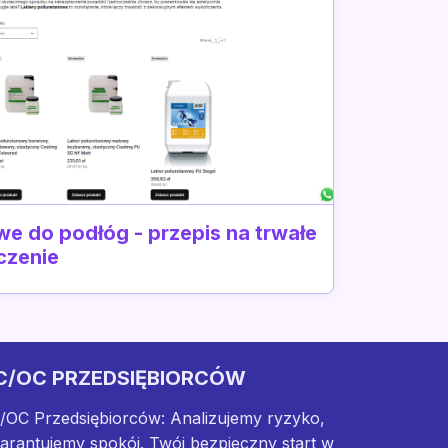
we do podłóg - przepis na trwałe
czenie
C/OC PRZEDSIĘBIORCÓW
/OC Przedsiębiorców: Analizujemy ryzyko,
arantujemy spokój. Twój bezpieczny start w