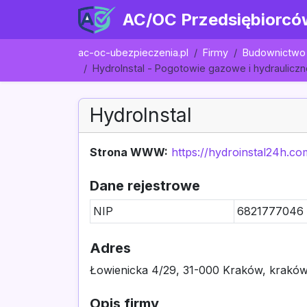
AC/OC Przedsiębiorcó
ac-oc-ubezpieczenia.pl
Firmy
Budownictwo 
HydroInstal - Pogotowie gazowe i hydrauliczn
HydroInstal
Strona WWW:
https://hydroinstal24h.co
Dane rejestrowe
NIP
6821777046
Adres
Łowienicka 4/29, 31-000 Kraków, kraków
Opis firmy