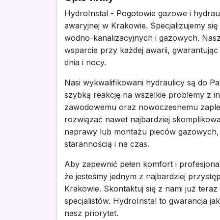
HydroInstal - Pogotowie gazowe i hydrau
awaryjnej w Krakowie. Specjalizujemy się
wodno-kanalizacyjnych i gazowych. Nas
wsparcie przy każdej awarii, gwarantują
dnia i nocy.
Nasi wykwalifikowani hydraulicy są do Pa
szybką reakcję na wszelkie problemy z i
zawodowemu oraz nowoczesnemu zaplecz
rozwiązać nawet najbardziej skomplikowan
naprawy lub montażu pieców gazowych, 
starannością i na czas.
Aby zapewnić pełen komfort i profesjona
że jesteśmy jednym z najbardziej przys
Krakowie. Skontaktuj się z nami już tera
specjalistów. HydroInstal to gwarancja ja
nasz priorytet.