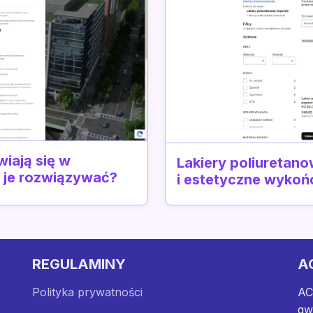
wiają się w
Lakiery poliuretano
k je rozwiązywać?
i estetyczne wykoń
REGULAMINY
A
Polityka prywatności
AC
gw