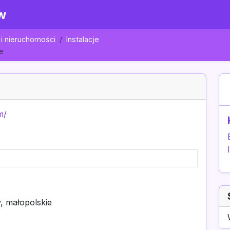
w
i nieruchomości
Instalacje
e
m/
, małopolskie