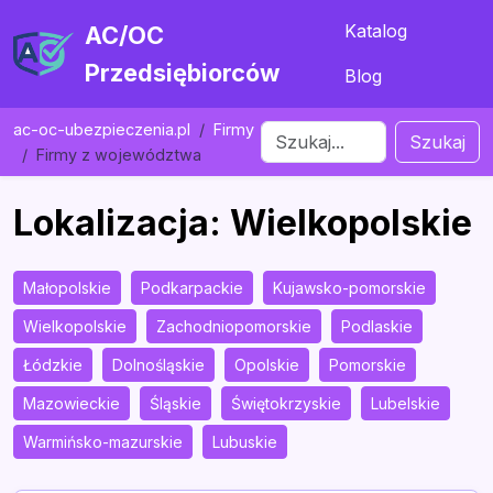
Katalog
AC/OC
Przedsiębiorców
Blog
ac-oc-ubezpieczenia.pl
Firmy
Szukaj
Firmy z województwa
Lokalizacja: Wielkopolskie
Małopolskie
Podkarpackie
Kujawsko-pomorskie
Wielkopolskie
Zachodniopomorskie
Podlaskie
Łódzkie
Dolnośląskie
Opolskie
Pomorskie
Mazowieckie
Śląskie
Świętokrzyskie
Lubelskie
Warmińsko-mazurskie
Lubuskie