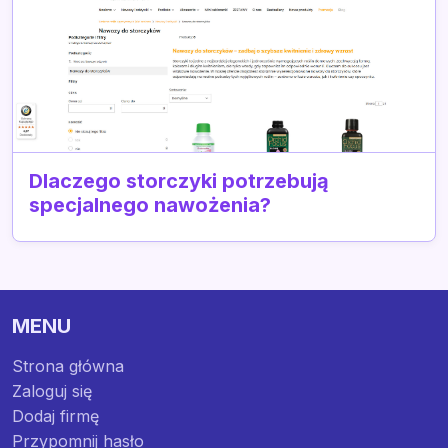
Dlaczego storczyki potrzebują
specjalnego nawożenia?
MENU
Strona główna
Zaloguj się
Dodaj firmę
Przypomnij hasło