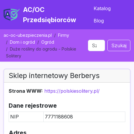
Katalog
AC/OC
Przedsiębiorców
Blog
ac-oc-ubezpieczenia.pl
Firmy
Dom i ogród
Ogród
Szukaj
Duże rośliny do ogrodu - Polskie
Solitery
Sklep internetowy Berberys
Strona WWW:
https://polskiesolitery.pl/
Dane rejestrowe
NIP
7771188608
Adres