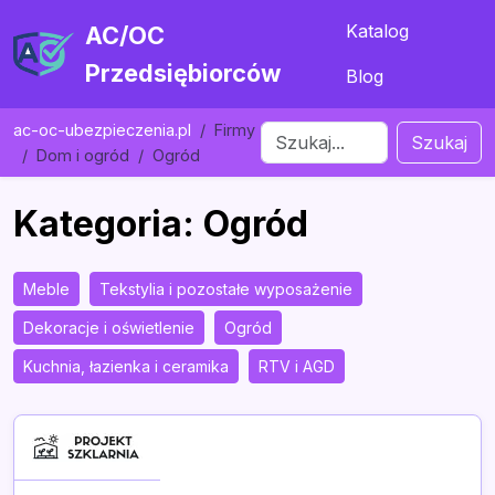
Katalog
AC/OC
Przedsiębiorców
Blog
ac-oc-ubezpieczenia.pl
Firmy
Szukaj
Dom i ogród
Ogród
Kategoria: Ogród
Meble
Tekstylia i pozostałe wyposażenie
Dekoracje i oświetlenie
Ogród
Kuchnia, łazienka i ceramika
RTV i AGD