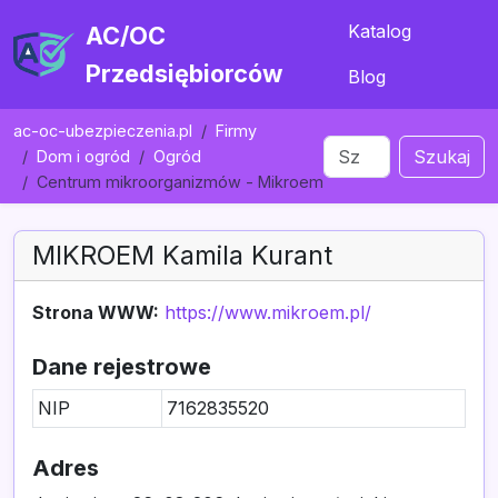
Katalog
AC/OC
Przedsiębiorców
Blog
ac-oc-ubezpieczenia.pl
Firmy
Szukaj
Dom i ogród
Ogród
Centrum mikroorganizmów - Mikroem
MIKROEM Kamila Kurant
Strona WWW:
https://www.mikroem.pl/
Dane rejestrowe
NIP
7162835520
Adres