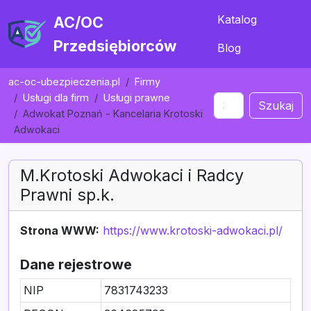
Katalog
AC/OC
Przedsiębiorców
Blog
ac-oc-ubezpieczenia.pl
Firmy
Usługi dla firm
Usługi prawne
Szukaj
Adwokat Poznań - Kancelaria Krotoski
Adwokaci
M.Krotoski Adwokaci i Radcy
Prawni sp.k.
Strona WWW:
https://www.krotoski-adwokaci.pl/
Dane rejestrowe
NIP
7831743233