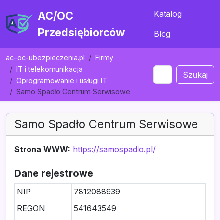
Katalog
AC/OC
Przedsiębiorców
Blog
ac-oc-ubezpieczenia.pl
Firmy
IT i telekomunikacja
Szukaj
Oprogramowanie i usługi IT
Samo Spadło Centrum Serwisowe
Samo Spadło Centrum Serwisowe
Strona WWW:
https://samospadlo.pl/
Dane rejestrowe
NIP
7812088939
REGON
541643549