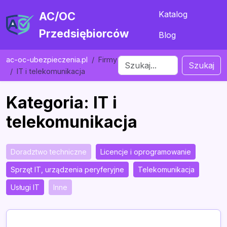
Katalog
AC/OC
Przedsiębiorców
Blog
ac-oc-ubezpieczenia.pl
Firmy
Szukaj
IT i telekomunikacja
Kategoria: IT i
telekomunikacja
Doradztwo techniczne
Licencje i oprogramowanie
Sprzęt IT, urządzenia peryferyjne
Telekomunikacja
Usługi IT
Inne