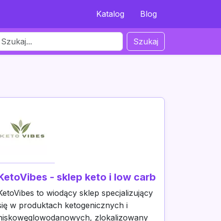
Katalog
Blog
Szukaj
KetoVibes - sklep keto i low carb
KetoVibes to wiodący sklep specjalizujący
się w produktach ketogenicznych i
niskowęglowodanowych, zlokalizowany