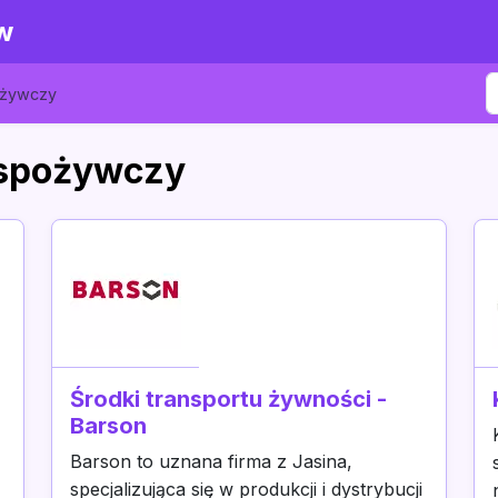
w
ożywczy
 spożywczy
Środki transportu żywności -
Barson
Barson to uznana firma z Jasina,
specjalizująca się w produkcji i dystrybucji