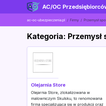
AC/OC Przedsiębiorcó
ac-oc-ubezpieczenia.pl
Firmy
Przemysł sp
Kategoria: Przemysł
Olejarnia Store
Olejarnia Store, zlokalizowana w
malowniczym Skulsku, to renomowana
firma specjalizująca się w produkcji oraz