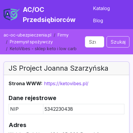
Katalog
AC/OC
Przedsiębiorców
Blog
ac-oc-ubezpieczenia.pl
Firmy
Szukaj
Przemysł spożywczy
KetoVibes - sklep keto i low carb
JS Project Joanna Szarzyńska
Strona WWW:
https://ketovibes.pl/
Dane rejestrowe
NIP
5342230438
Adres