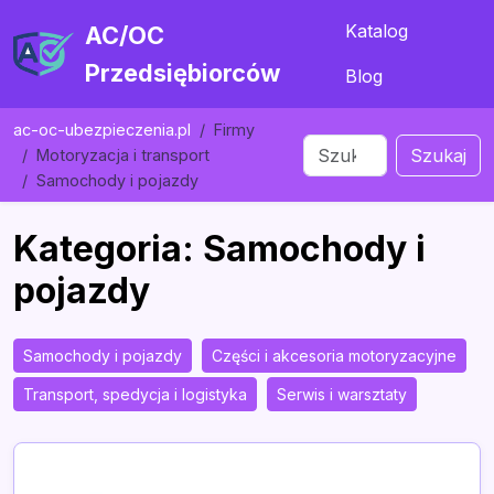
Katalog
AC/OC
Przedsiębiorców
Blog
ac-oc-ubezpieczenia.pl
Firmy
Szukaj
Motoryzacja i transport
Samochody i pojazdy
Kategoria: Samochody i
pojazdy
Samochody i pojazdy
Części i akcesoria motoryzacyjne
Transport, spedycja i logistyka
Serwis i warsztaty