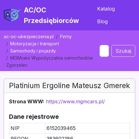
Katalog
AC/OC
Przedsiębiorców
Blog
ac-oc-ubezpieczenia.pl
Firmy
Motoryzacja i transport
Szukaj
Samochody i pojazdy
MGMcars Wypożyczalnia samochodów
Zgorzelec
Platinium Ergoline Mateusz Gmerek
Strona WWW:
https://www.mgmcars.pl/
Dane rejestrowe
NIP
6152039465
REGON
383602386