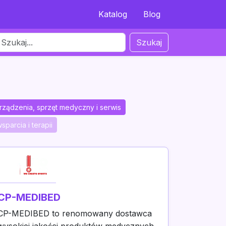
Katalog
Blog
Szukaj
rządzenia, sprzęt medyczny i serwis
sparcia i terapii
CP-MEDIBED
CP-MEDIBED to renomowany dostawca