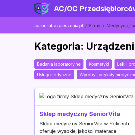
AC/OC Przedsiębiorcó
ac-oc-ubezpieczenia.pl
Firmy
Medycyna, fa
Kategoria: Urządzeni
Badania laboratoryjne
Kosmetyki
Leki i p
Usługi medyczne
Wyroby i artykuły medyczn
Sklep medyczny SeniorVita
Sklep medyczny SeniorVita w Policach
oferuje wysokiej jakości materace