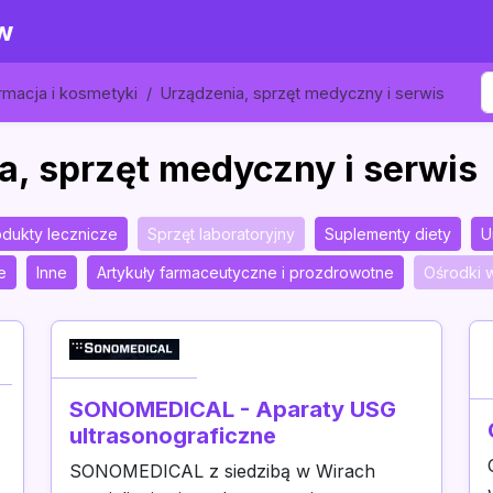
w
rmacja i kosmetyki
Urządzenia, sprzęt medyczny i serwis
a, sprzęt medyczny i serwis
rodukty lecznicze
Sprzęt laboratoryjny
Suplementy diety
U
e
Inne
Artykuły farmaceutyczne i prozdrowotne
Ośrodki w
SONOMEDICAL - Aparaty USG
ultrasonograficzne
SONOMEDICAL z siedzibą w Wirach