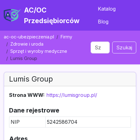
Katalog
AC/OC
Przedsiębiorców
Blog
ac-oc-ubezpieczenia.pl
Firmy
Zdrowie i uroda
Szukaj
Sprzęt i wyroby medyczne
Lumis Group
Lumis Group
Strona WWW:
https://lumisgroup.pl/
Dane rejestrowe
NIP
5242586704
Adres