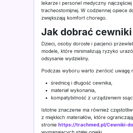
lekarze i personel medyczny najczęściej
tracheostomijnej. W codziennej opiece 
zwiększają komfort chorego.
Jak dobrać cewniki
Dzieci, osoby dorosłe i pacjenci przewl
modele, które minimalizują ryzyko uraz
odsysanie wydzieliny.
Podczas wyboru warto zwrócić uwagę n
średnicę i długość cewnika,
materiał wykonania,
kompatybilność z urządzeniem ssą
Istotne znaczenie ma również częstotl
z miękkich materiałów, które ogranicz
stronie
https://trachmed.pl/Cewniki-d
wymagających stałej opieki.