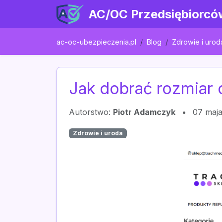
AC/OC Przedsiębiorcó
ac-oc-ubezpieczenia.pl
Blog
Zdrowie i urod
Jak dobrać rozmiar
Autorstwo:
Piotr Adamczyk
•
07 maj
Zdrowie i uroda