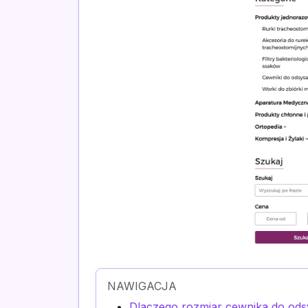
NAWIGACJA
Dlaczego rozmiar cewnika do ods