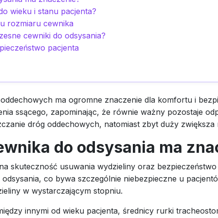
do wieku i stanu pacjenta?
ru rozmiaru cewnika
esne cewniki do odsysania?
pieczeństwo pacjenta
g oddechowych ma ogromne znaczenie dla komfortu i bezpi
enia ssącego, zapominając, że równie ważny pozostaje od
czanie dróg oddechowych, natomiast zbyt duży zwiększa 
ewnika do odsysania ma zna
a skuteczność usuwania wydzieliny oraz bezpieczeństwo c
 odsysania, co bywa szczególnie niebezpieczne u pacjent
ieliny w wystarczającym stopniu.
dzy innymi od wieku pacjenta, średnicy rurki tracheostomi