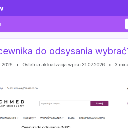
w
a
 cewnika do odsysania wybrać
a 2026
•
Ostatnia aktualizacja wpisu 31.07.2026
•
3 min