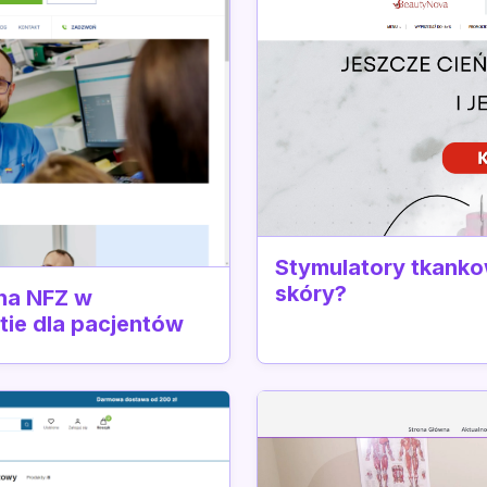
Stymulatory tkankow
skóry?
 na NFZ w
tie dla pacjentów