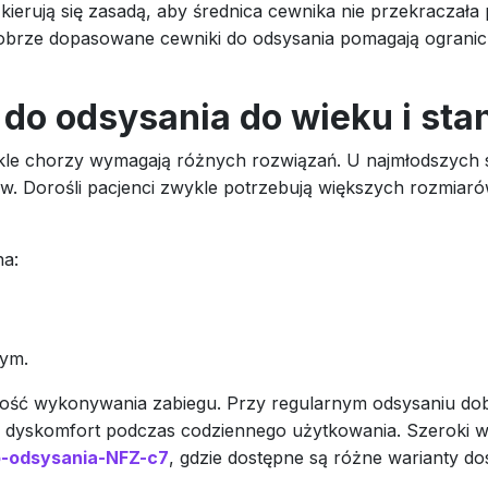
 kierują się zasadą, aby średnica cewnika nie przekraczała
dobrze dopasowane cewniki do odsysania pomagają ogranic
 do odsysania do wieku i sta
ekle chorzy wymagają różnych rozwiązań. U najmłodszych sto
ów. Dorośli pacjenci zwykle potrzebują większych rozmiar
a:
cym.
iwość wykonywania zabiegu. Przy regularnym odsysaniu do
ają dyskomfort podczas codziennego użytkowania. Szeroki
o-odsysania-NFZ-c7
, gdzie dostępne są różne warianty d