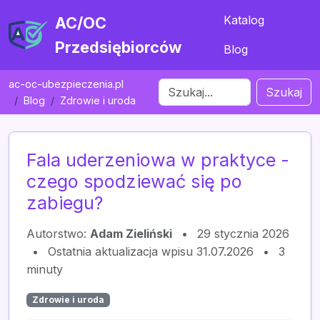
Katalog
AC/OC
Przedsiębiorców
Blog
ac-oc-ubezpieczenia.pl
Szukaj
Blog
Zdrowie i uroda
Fala uderzeniowa w praktyce -
czego spodziewać się po
zabiegu?
Autorstwo:
Adam Zieliński
•
29 stycznia 2026
•
Ostatnia aktualizacja wpisu 31.07.2026
•
3
minuty
Zdrowie i uroda