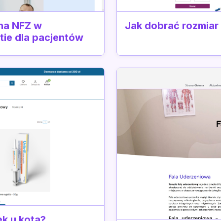
 na NFZ w
Jak dobrać rozmiar
tie dla pacjentów
ek u kota?