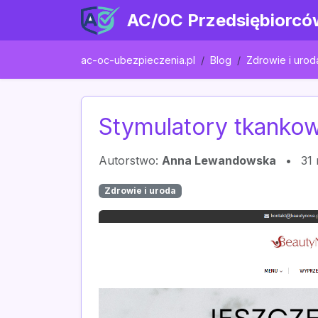
AC/OC Przedsiębiorcó
ac-oc-ubezpieczenia.pl
Blog
Zdrowie i urod
Stymulatory tkankowe
Autorstwo:
Anna Lewandowska
•
31
Zdrowie i uroda