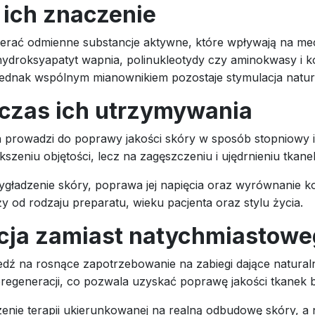
 ich znaczenie
rać odmienne substancje aktywne, które wpływają na mech
ydroksyapatyt wapnia, polinukleotydy czy aminokwasy i k
, jednak wspólnym mianownikiem pozostaje stymulacja nat
 czas ich utrzymywania
prowadzi do poprawy jakości skóry w sposób stopniowy i 
kszeniu objętości, lecz na zagęszczeniu i ujędrnieniu tkane
gładzenie skóry, poprawa jej napięcia oraz wyrównanie ko
eży od rodzaju preparatu, wieku pacjenta oraz stylu życia.
cja zamiast natychmiastowe
 na rosnące zapotrzebowanie na zabiegi dające naturalne 
regeneracji, co pozwala uzyskać poprawę jakości tkanek be
enie terapii ukierunkowanej na realną odbudowę skóry, a