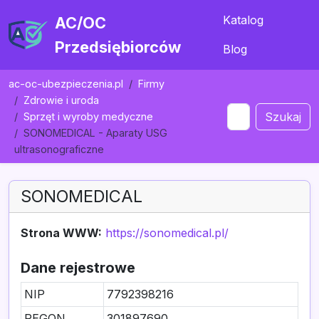
Katalog
AC/OC
Przedsiębiorców
Blog
ac-oc-ubezpieczenia.pl
Firmy
Zdrowie i uroda
Szukaj
Sprzęt i wyroby medyczne
SONOMEDICAL - Aparaty USG
ultrasonograficzne
SONOMEDICAL
Strona WWW:
https://sonomedical.pl/
Dane rejestrowe
NIP
7792398216
REGON
301897690