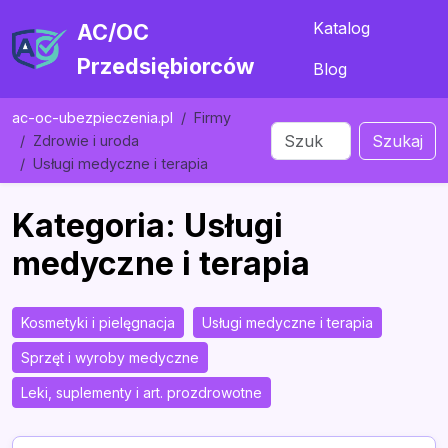
Katalog
AC/OC
Przedsiębiorców
Blog
ac-oc-ubezpieczenia.pl
Firmy
Szukaj
Zdrowie i uroda
Usługi medyczne i terapia
Kategoria: Usługi
medyczne i terapia
Kosmetyki i pielęgnacja
Usługi medyczne i terapia
Sprzęt i wyroby medyczne
Leki, suplementy i art. prozdrowotne