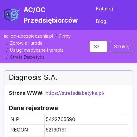
Katalog
AC/OC
Przedsiębiorców
Blog
ac-oc-ubezpieczenia.pl
Firmy
Zdrowie i uroda
Szukaj
Usługi medyczne i terapia
Strefa Diabetyka
Diagnosis S.A.
Strona WWW:
https://strefadiabetyka.pl/
Dane rejestrowe
NIP
5422765590
REGON
52130191