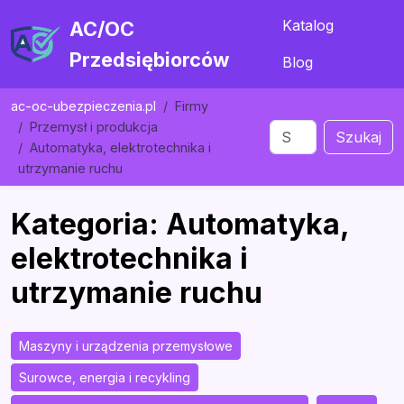
Katalog
AC/OC
Przedsiębiorców
Blog
ac-oc-ubezpieczenia.pl
Firmy
Przemysł i produkcja
Szukaj
Automatyka, elektrotechnika i
utrzymanie ruchu
Kategoria: Automatyka,
elektrotechnika i
utrzymanie ruchu
Maszyny i urządzenia przemysłowe
Surowce, energia i recykling