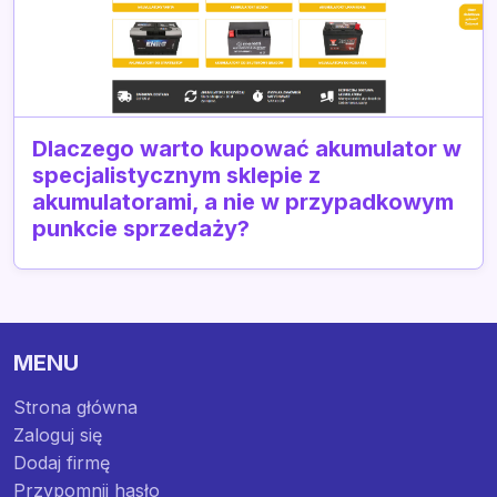
Dlaczego warto kupować akumulator w
specjalistycznym sklepie z
akumulatorami, a nie w przypadkowym
punkcie sprzedaży?
MENU
Strona główna
Zaloguj się
Dodaj firmę
Przypomnij hasło