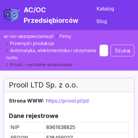
Katalog
AC/OC
Przedsiębiorców
Blog
ac-oc-ubezpieczenia.pl
Firmy
Przemysł i produkcja
Szukaj
Automatyka, elektrotechnika i utrzymanie
ruchu
Prooil - centralne smarowanie
Prooil LTD Sp. z o.o.
Strona WWW:
https://prooil.pl/pl/
Dane rejestrowe
NIP
8961638825
REGON
528456027