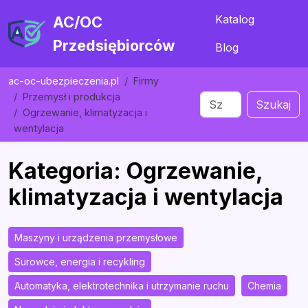
Katalog
AC/OC
Przedsiębiorców
Blog
ac-oc-ubezpieczenia.pl
Firmy
Przemysł i produkcja
Szukaj
Ogrzewanie, klimatyzacja i
wentylacja
Kategoria: Ogrzewanie,
klimatyzacja i wentylacja
Maszyny i urządzenia przemysłowe
Surowce, energia i recykling
Automatyka, elektrotechnika i utrzymanie ruchu
Chemia