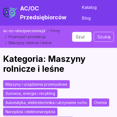
Katalog
AC/OC
Przedsiębiorców
Blog
ac-oc-ubezpieczenia.pl
Firmy
Szukaj
Przemysł i produkcja
Maszyny rolnicze i leśne
Kategoria: Maszyny
rolnicze i leśne
Maszyny i urządzenia przemysłowe
Surowce, energia i recykling
Automatyka, elektrotechnika i utrzymanie ruchu
Chemia
Narzędzia i elektronarzędzia