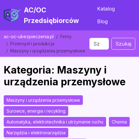
Katalog
AC/OC
Przedsiębiorców
Blog
ac-oc-ubezpieczenia.pl
Firmy
Szukaj
Przemysł i produkcja
Maszyny i urządzenia przemysłowe
Kategoria: Maszyny i
urządzenia przemysłowe
Maszyny i urządzenia przemysłowe
Surowce, energia i recykling
Automatyka, elektrotechnika i utrzymanie ruchu
Chemia
Narzędzia i elektronarzędzia